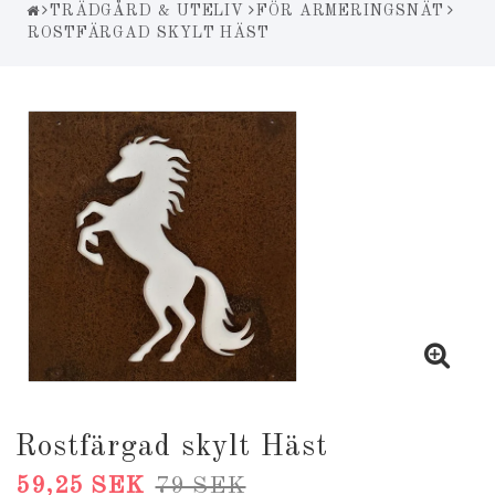
TRÄDGÅRD & UTELIV
FÖR ARMERINGSNÄT
ROSTFÄRGAD SKYLT HÄST
Rostfärgad skylt Häst
59,25 SEK
79 SEK