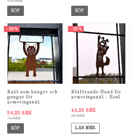
119 SEK
KÖP
KÖP
- 25%
- 25%
Katt som hänger och
Klättrande Hund för
gungar för
armeringsnät - Rost
armeringsnät
44,25 SEK
59,25 SEK
59 SEK
79 SEK
LÄS MER
KÖP