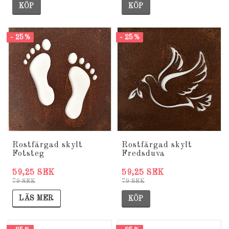
KÖP
KÖP
- 25%
- 25%
Rostfärgad skylt
Rostfärgad skylt
Fotsteg
Fredsduva
59,25 SEK
59,25 SEK
79 SEK
79 SEK
LÄS MER
KÖP