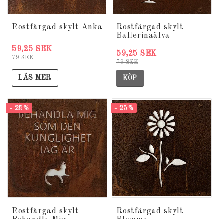
Rostfärgad skylt Anka
Rostfärgad skylt
Ballerinaälva
59,25 SEK
59,25 SEK
79 SEK
79 SEK
LÄS MER
KÖP
- 25%
- 25%
Rostfärgad skylt
Rostfärgad skylt