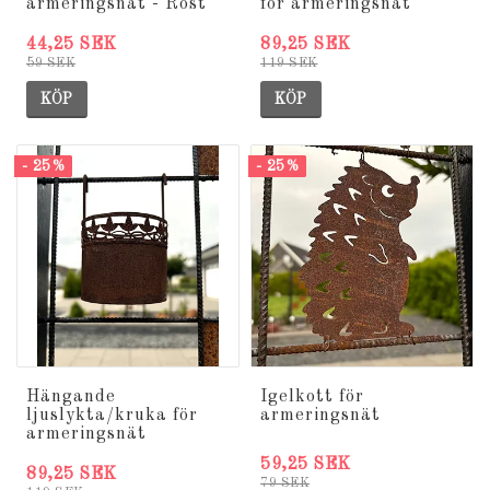
armeringsnät - Rost
för armeringsnät
44,25 SEK
89,25 SEK
59 SEK
119 SEK
KÖP
KÖP
- 25%
- 25%
Hängande
Igelkott för
ljuslykta/kruka för
armeringsnät
armeringsnät
59,25 SEK
89,25 SEK
79 SEK