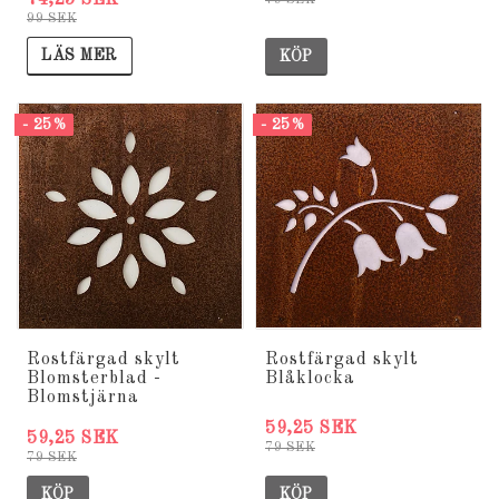
79 SEK
99 SEK
LÄS MER
KÖP
- 25%
- 25%
Rostfärgad skylt
Rostfärgad skylt
Blomsterblad -
Blåklocka
Blomstjärna
59,25 SEK
59,25 SEK
79 SEK
79 SEK
KÖP
KÖP