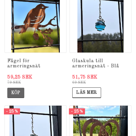
Fågel för
Glaskula till
armeringsnät
armeringsnät - Blå
51,75 SEK
59,25 SEK
69 SEK
79 SEK
LÄS MER
KÖP
- 25%
- 25%