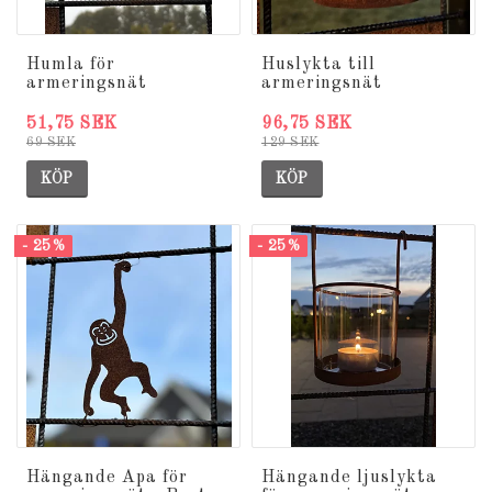
Humla för
Huslykta till
armeringsnät
armeringsnät
51,75 SEK
96,75 SEK
69 SEK
129 SEK
KÖP
KÖP
- 25%
- 25%
Hängande Apa för
Hängande ljuslykta