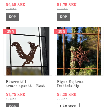
59,25 SEK
51,75 SEK
79 SEK
69 SEK
KÖP
KÖP
- 25%
- 25%
Ekorre till
Figur Stjärna
armeringsnät - Rost
Dubbelsidig
59,25 SEK
51,75 SEK
79 SEK
69 SEK
LÄS MER