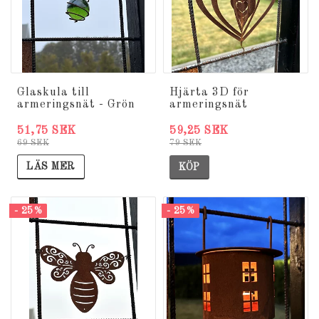
Glaskula till
Hjärta 3D för
armeringsnät - Grön
armeringsnät
51,75 SEK
59,25 SEK
69 SEK
79 SEK
LÄS MER
KÖP
- 25%
- 25%