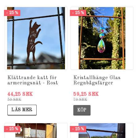
- 25%
- 25%
Klättrande katt för
Kristallhänge Glas
armeringsnät - Rost
Regnbågsfärger
44,25 SEK
59,25 SEK
59 SEK
79 SEK
LÄS MER
KÖP
- 25%
- 25%