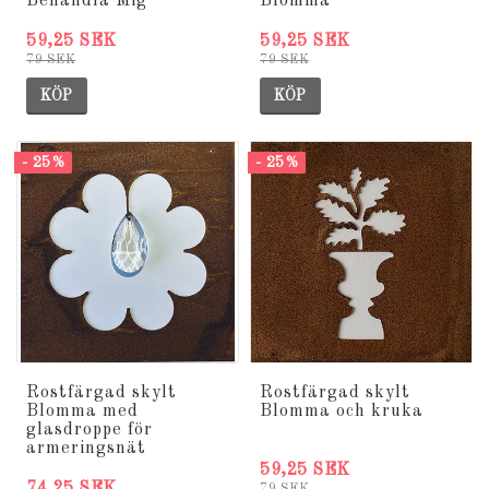
Behandla Mig
Blomma
59,25 SEK
59,25 SEK
79 SEK
79 SEK
KÖP
KÖP
- 25%
- 25%
Rostfärgad skylt
Rostfärgad skylt
Blomma med
Blomma och kruka
glasdroppe för
armeringsnät
59,25 SEK
74,25 SEK