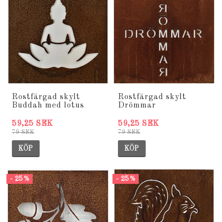
Rostfärgad skylt
Rostfärgad skylt
Buddah med lotus
Drömmar
59,25 SEK
59,25 SEK
79 SEK
79 SEK
KÖP
KÖP
- 25%
- 25%