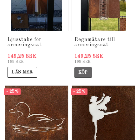
Ljusstake för
Regnmätare till
armeringsnät
armeringsnät
149,25 SEK
149,25 SEK
199 SEK
199 SEK
LÄS MER
KÖP
- 25%
- 25%