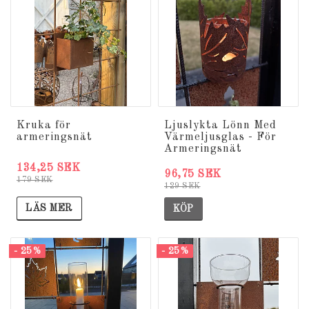
Kruka för
Ljuslykta Lönn Med
armeringsnät
Värmeljusglas - För
Armeringsnät
134,25 SEK
96,75 SEK
179 SEK
129 SEK
LÄS MER
KÖP
- 25%
- 25%