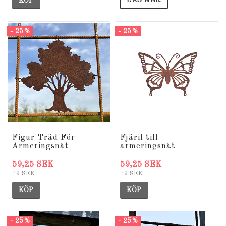
KÖP
- 25%
- 25%
Figur Träd För
Fjäril till
Armeringsnät
armeringsnät
59,25 SEK
59,25 SEK
79 SEK
79 SEK
KÖP
KÖP
- 25%
- 25%