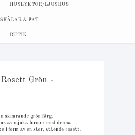
R
HUSLYKTOR/LJUSHUS
SKÅLAR & FAT
L
BUTIK
 Rosett Grön -
en skimrande grön färg.
as av mjuka former med denna
e i form av en stor, stående rosett.