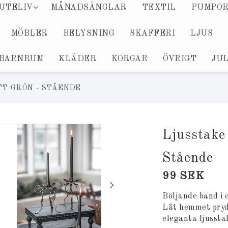
UTELIV
MÅNADSÄNGLAR
TEXTIL
PUMPO
MÖBLER
BELYSNING
SKAFFERI
LJUS
BARNRUM
KLÄDER
KORGAR
ÖVRIGT
JU
TT GRÖN - STÅENDE
Ljusstake
Stående
99 SEK
Böljande band i 
Låt hemmet pryd
eleganta ljusstak