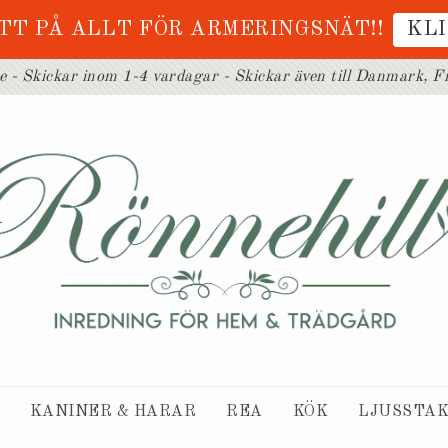
TT PÅ ALLT FÖR ARMERINGSNÄT!!
KL
ge - Skickar inom 1-4 vardagar - Skickar även till Danmark, F
KANINER & HARAR
REA
KÖK
LJUSSTAK